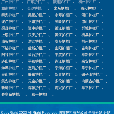
、
、
、
、
广州护栏厂
广东护栏厂
福建护栏厂
福州护栏厂
、
、
、
、
湖南护栏厂
长沙护栏厂
米东护栏厂
西和护栏厂
、
、
、
、
秦安护栏厂
吴堡护栏厂
永寿护栏厂
河口护栏厂
、
、
、
、
绥江护栏厂
平塘护栏厂
关岭护栏厂
凉山护栏厂
、
、
、
、
渠县护栏厂
资中护栏厂
綦江护栏厂
忻城护栏厂
、
、
、
、
上思护栏厂
良庆护栏厂
黄江护栏厂
梅县护栏厂
、
、
、
、
汕头护栏厂
洪江护栏厂
安乡护栏厂
荆州护栏厂
、
、
、
、
下陆护栏厂
虞城护栏厂
山阳护栏厂
吉利护栏厂
、
、
、
、
阳谷护栏厂
鱼台护栏厂
平度护栏厂
奉新护栏厂
、
、
、
、
庐山护栏厂
平和护栏厂
连江护栏厂
来安护栏厂
、
、
、
、
蚌埠护栏厂
定海护栏厂
宁海护栏厂
阜宁护栏厂
、
、
、
、
泉山护栏厂
肇东护栏厂
新青护栏厂
碾子山护栏厂
、
、
、
、
集安护栏厂
元宝护栏厂
多伦护栏厂
内蒙古护栏厂
、
、
、
、
新绛护栏厂
浑源护栏厂
海兴护栏厂
阜平护栏厂
、
、
秦皇岛护栏厂
和平护栏厂
CopyRight 2023 All Right Reserved 防撞护栏有限公司
全部分站
分站